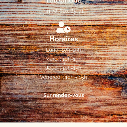
Téléphone
+41.78. 610. 85. 71
Horaires
Lundi: 10h-19h
Mardi : 10h-19h
Jeudi : 10h-15h
Vendredi : 10h - 15h
Sur rendez-vous